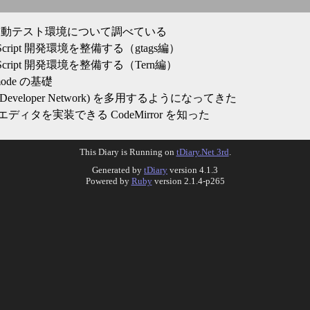
pt の自動テスト環境について調べている
vaScript 開発環境を整備する（gtags編）
vaScript 開発環境を整備する（Tern編）
-mode の基礎
la Developer Network) を多用するようになってきた
ィタを実装できる CodeMirror を知った
This Diary is Running on
tDiary.Net 3rd
.
Generated by
tDiary
version 4.1.3
Powered by
Ruby
version 2.1.4-p265