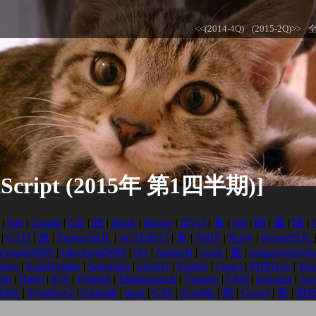
<<(2014-4Q)
(2015-2Q)>>
cript (2015年 第1四半期)]
|
Net
|
Goods
|
CD
|
雑
|
Book
|
Movie
|
DVD
|
食
|
job
|
映
|
書
|
職
|
|
GTD
|
旅
|
PostgreSQL
|
W-ZERO3
|
車
|
N810
|
Ruby
|
PostgeSQL
evsumi2009
|
rubykaigi2009
|
lltv
|
Android
|
nook
|
脳
|
sappororubyka
imeo
|
KaigiFreaks
|
Selenium
|
odrk03
|
Postfix
|
Grunt
|
PHPUnit
|
Tre
igi
|
Haml
|
iOS
|
Fluentd
|
Elasticsearch
|
Vagrant
|
Chef
|
Kinoma
|
Jav
bble
|
Symfony2
|
Embulk
|
npm
|
CSS
|
Ansible
|
朝
|
Crowi
|
英
|
自