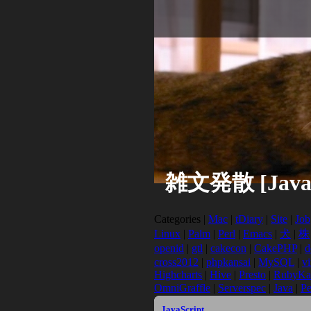
雑文発散 [JavaS
Categories |
Mac
|
tDiary
|
Site
|
Job
Linux
|
Palm
|
Perl
|
Emacs
|
犬
|
株
openid
|
gtl
|
cakecon
|
CakePHP
|
d
cross2012
|
phpkansai
|
MySQL
|
v
Highcharts
|
Hive
|
Presto
|
RubyKa
OmniGraffle
|
Serverspec
|
Java
|
Pe
JavaScript