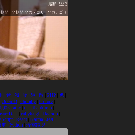
最新
追記
全期間
全期間/全カテゴリ
全カテゴリ
本
|
音
|
減
|
物
|
遊
|
散
|
PHP
|
色
|
|
OpenID
|
chumby
|
llfuture
|
igi03
|
atbc
|
ust
|
titaniumjp
|
asureData
|
rubykaigi
|
Hadoop
|
aScript
|
React
|
Karma
|
Jest
|
転車
|
Python
|
蜂窩織炎