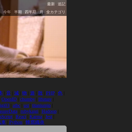
最新
追記
今年
半期
四半期
月
全カテゴリ
本
|
音
|
減
|
物
|
遊
|
散
|
PHP
|
色
|
|
OpenID
|
chumby
|
llfuture
|
igi03
|
atbc
|
ust
|
titaniumjp
|
asureData
|
rubykaigi
|
Hadoop
|
aScript
|
React
|
Karma
|
Jest
|
転車
|
Python
|
蜂窩織炎