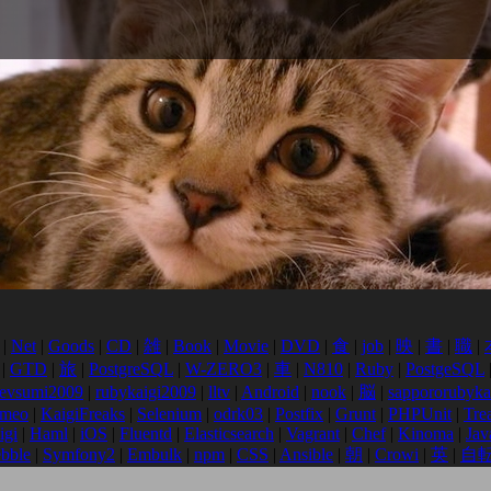
|
Net
|
Goods
|
CD
|
雑
|
Book
|
Movie
|
DVD
|
食
|
job
|
映
|
書
|
職
|
|
GTD
|
旅
|
PostgreSQL
|
W-ZERO3
|
車
|
N810
|
Ruby
|
PostgeSQL
evsumi2009
|
rubykaigi2009
|
lltv
|
Android
|
nook
|
脳
|
sappororubyka
imeo
|
KaigiFreaks
|
Selenium
|
odrk03
|
Postfix
|
Grunt
|
PHPUnit
|
Tre
igi
|
Haml
|
iOS
|
Fluentd
|
Elasticsearch
|
Vagrant
|
Chef
|
Kinoma
|
Jav
bble
|
Symfony2
|
Embulk
|
npm
|
CSS
|
Ansible
|
朝
|
Crowi
|
英
|
自