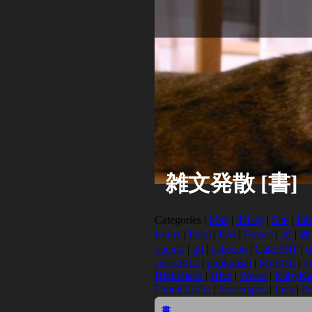
雑文発散 [書]
Categories |
Mac
|
tDiary
|
Site
|
Job
Linux
|
Palm
|
Perl
|
Emacs
|
犬
|
株
openid
|
gtl
|
cakecon
|
CakePHP
|
d
cross2012
|
phpkansai
|
MySQL
|
v
Highcharts
|
Hive
|
Presto
|
RubyKa
OmniGraffle
|
Serverspec
|
Java
|
Pe
書