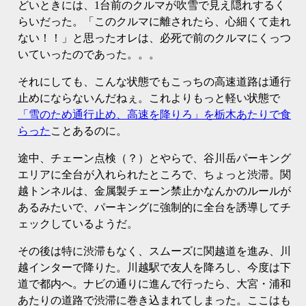
どいときには、1台前のクルマが吹雪で見え隠れするく
らいだった。「このクルマに離されたら、心細くて走れ
ない！！」と思ったオレは、必死で前のクルマにくっつ
いていったのであった。。。
それにしても、こんな状態でもこっちの高速道路は通行
止めにならないんだねぇ。これよりもっと軽い状態で
「雪のため通行止め、高速を降りろ」を栃木あたりで食
らった
ことあるのに。
途中、チェーン点検（？）とやらで、谷川岳パーキング
エリアに全台が入れられたところで、ちょっと渋滞。関
越トンネルは、金属製チェーン禁止かなんかのルールが
あるみたいで、パーキングに強制的に全台を誘導してチ
ェックしているようだ。
その後は特に渋滞もなく、スムーズに関越道を進み、川
越インターで降りた。川越駅で友人を降ろし、今度は下
道で都内へ。ナビの通りに進んで行ったら、大宮・浦和
あたりの道路で渋滞に巻き込まれてしまった。ここはも