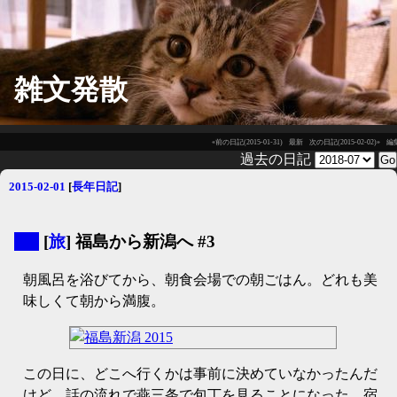
雑文発散
«前の日記(2015-01-31)
最新
次の日記(2015-02-02)»
編
過去の日記
2015-02-01
[
長年日記
]
▼
[
旅
] 福島から新潟へ #3
朝風呂を浴びてから、朝食会場での朝ごはん。どれも美
味しくて朝から満腹。
この日に、どこへ行くかは事前に決めていなかったんだ
けど、話の流れで燕三条で包丁を見ることになった。宿