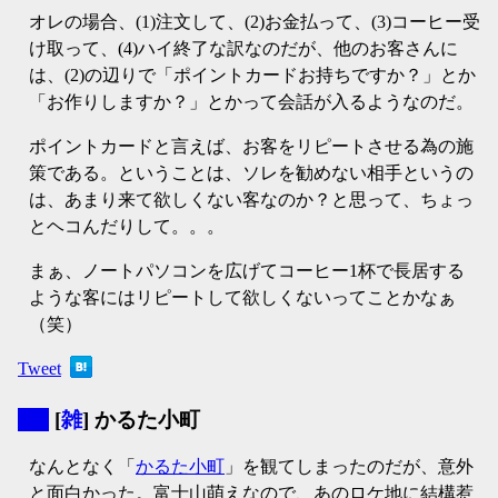
オレの場合、(1)注文して、(2)お金払って、(3)コーヒー受
け取って、(4)ハイ終了な訳なのだが、他のお客さんに
は、(2)の辺りで「ポイントカードお持ちですか？」とか
「お作りしますか？」とかって会話が入るようなのだ。
ポイントカードと言えば、お客をリピートさせる為の施
策である。ということは、ソレを勧めない相手というの
は、あまり来て欲しくない客なのか？と思って、ちょっ
とヘコんだりして。。。
まぁ、ノートパソコンを広げてコーヒー1杯で長居する
ような客にはリピートして欲しくないってことかなぁ
（笑）
Tweet
▼
[
雑
] かるた小町
なんとなく「
かるた小町
」を観てしまったのだが、意外
と面白かった。富士山萌えなので、あのロケ地に結構惹