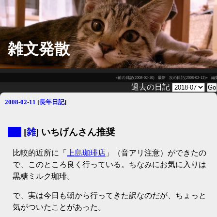
雑文発散
«前の日記(2008-02-10)
最新
次の日記(2008-02-12)»
編
過去の日記
2008-02-11
[
長年日記
]
▼
[
雑
] いちげんさん推奨
比較的近所に「
上島珈琲店
」（音アリ注意）ができたの
で、このところ良く行っている。ちなみにお気に入りは
黒糖ミルク珈琲。
で、実は今日も朝から行ってきた訳なのだが、ちょっと
気がついたことがあった。