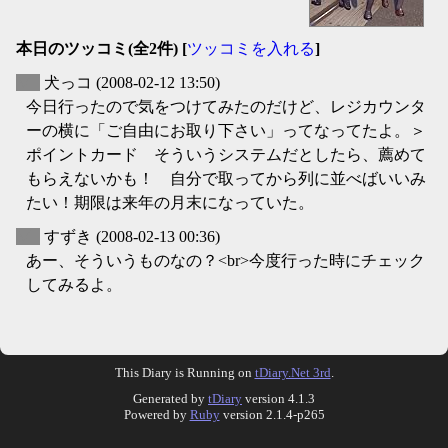
本日のツッコミ(全2件) [
ツッコミを入れる
]
▽
犬っコ
(2008-02-12 13:50)
今日行ったので気をつけてみたのだけど、レジカウンタ
ーの横に「ご自由にお取り下さい」ってなってたよ。＞
ポイントカード そういうシステムだとしたら、薦めて
もらえないかも！ 自分で取ってから列に並べばいいみ
たい！期限は来年の月末になっていた。
▽
すずき
(2008-02-13 00:36)
あー、そういうものなの？<br>今度行った時にチェック
してみるよ。
This Diary is Running on
tDiary.Net 3rd
.
Generated by
tDiary
version 4.1.3
Powered by
Ruby
version 2.1.4-p265