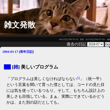
雑文発散
«前の日記(2004-03-16)
最新
次の日記(2004-03-18)»
編
過去の日記
2004-03-17
[
長年日記
]
▼
[
雑
] 美しいプログラム
*1
「プログラムは美しくなければならない
」（祝一平）
という言葉を聞いて育った僕としては、コードの見た目
には気を使っているつもり。そして、もちろん設計上の
美しさも目指している。まぁ、実際にできているかどう
かは、また別の話だとしても。