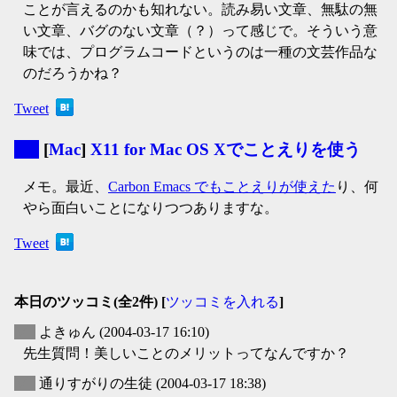
ことが言えるのかも知れない。読み易い文章、無駄の無
い文章、バグのない文章（？）って感じで。そういう意
味では、プログラムコードというのは一種の文芸作品な
のだろうかね？
Tweet
▼
[
Mac
]
X11 for Mac OS Xでことえりを使う
メモ。最近、
Carbon Emacs でもことえりが使えた
り、何
やら面白いことになりつつありますな。
Tweet
本日のツッコミ(全2件) [
ツッコミを入れる
]
▽
よきゅん
(2004-03-17 16:10)
先生質問！美しいことのメリットってなんですか？
▽
通りすがりの生徒
(2004-03-17 18:38)