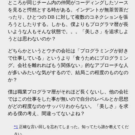
ところが同じチーム内の仲間がコーディングしたソース
を見ると愕然とする時がある。インデントが無茶苦茶だ
ったり、ひとつの DB に対して複数のコネクションを張
ろうとしたりする。しかも、僕よりもプログラマ暦が長
いような人もそんな状態で。。。「美しさ」を追求しよ
うとは思わないのか？
どちらかというとウチの会社は「プログラミングが好き
で仕事している」というより「食うためにプログラミン
グ。会社を離れればもう関係ない」的なアプローチな人
が多いみたいな気がするので、結局この程度のものなの
か？
僕は職業プログラマ暦がそれほど長くないし、他の会社
ではこの仕事をした事が無いので自分のレベルとか思想
がどの程度なのかサッパリわからない。「美しさ」を求
める僕の考え、間違ってないよね？
*1
正確な言い回しを忘れてしまった。知ってたら誰か教えてくだ
さい。