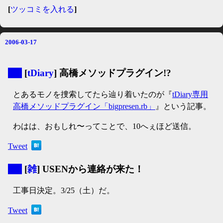
[
ツッコミを入れる
]
2006-03-17
▼
[
tDiary
] 高橋メソッドプラグイン!?
とあるモノを捜索してたら辿り着いたのが『
tDiary専用
高橋メソッドプラグイン「bigpresen.rb」
』という記事。
わはは、おもしれ〜ってことで、10へぇほど送信。
Tweet
▼
[
雑
] USENから連絡が来た！
工事日決定。3/25（土）だ。
Tweet