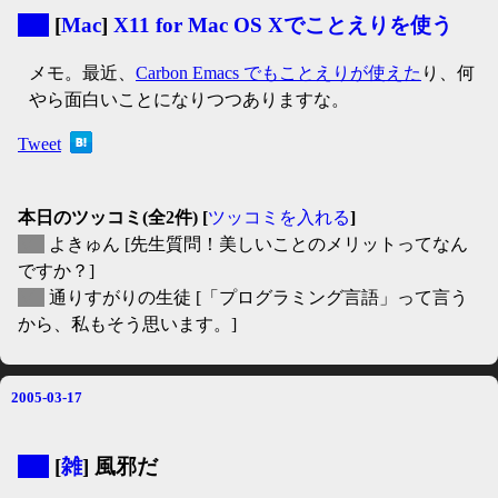
▼
[
Mac
]
X11 for Mac OS Xでことえりを使う
メモ。最近、
Carbon Emacs でもことえりが使えた
り、何
やら面白いことになりつつありますな。
Tweet
本日のツッコミ(全2件) [
ツッコミを入れる
]
▽
よきゅん
[先生質問！美しいことのメリットってなん
ですか？]
▽
通りすがりの生徒
[「プログラミング言語」って言う
から、私もそう思います。]
2005-03-17
▼
[
雑
] 風邪だ