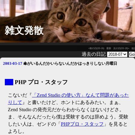
雑文発散
«前の日(03-16)
最新
次の日(03-18)»
追
過去の日記
2003-03-17
傘がいるんだかいらないんだかはっきりしない月曜日
▼
PHP プロ・スタッフ
こないだ『
「Zend Studio の使い方」なんて問題があった
りして
』と書いたけど、ホントにあるみたい。まぁ、
Zend Studio の発売元だからわからなくはないけどさ。
ま、そんなんだったら僕は受験するのは辞めよう。受験
したい人は、ゼンドの「
PHPプロ・スタッフ
」を見ると
よろし。