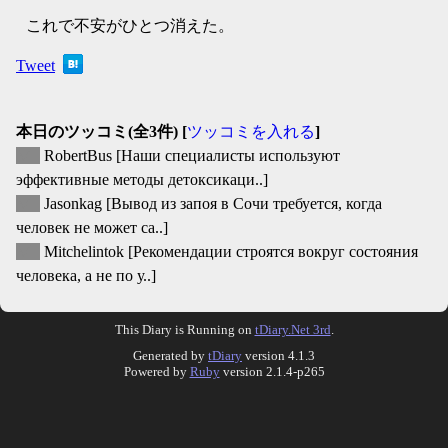
これで不安がひとつ消えた。
Tweet
本日のツッコミ(全3件) [
ツッコミを入れる
]
▽
RobertBus
[Наши специалисты используют
эффективные методы детоксикаци..]
▽
Jasonkag
[Вывод из запоя в Сочи требуется, когда
человек не может са..]
▽
Mitchelintok
[Рекомендации строятся вокруг состояния
человека, а не по у..]
This Diary is Running on
tDiary.Net 3rd
.
Generated by
tDiary
version 4.1.3
Powered by
Ruby
version 2.1.4-p265