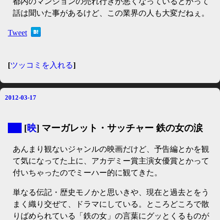
都内のマンションの売れ行きが悪くなっているとかって
話は聞いた事があるけど、この業界の人も大変だねぇ。
Tweet
[
ツッコミを入れる
]
2012-03-17
▼
[
映
] マーガレット・サッチャー 鉄の女の涙
あんまり観ないジャンルの映画だけど、予告編とかを観
て気になってた上に、アカデミー賞主演女優賞とかって
付いちゃったのでミーハー的に観てきた。
単なる伝記・歴史モノかと思いきや、現在と過去とをう
まく織り交ぜて、ドラマにしている。ところどころで散
りばめられている「鉄の女」の言葉にグッとくるものが