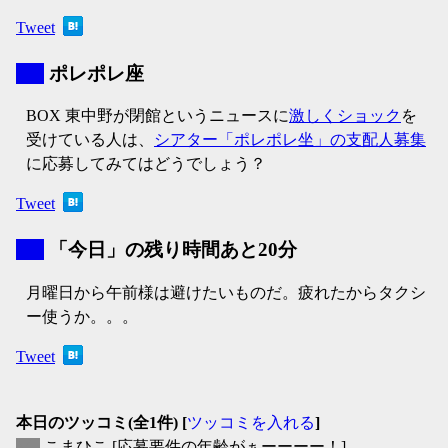
Tweet
▼
ポレポレ座
BOX 東中野が閉館というニュースに
激しくショック
を
受けている人は、
シアター「ポレポレ坐」の支配人募集
に応募してみてはどうでしょう？
Tweet
▼
「今日」の残り時間あと20分
月曜日から午前様は避けたいものだ。疲れたからタクシ
ー使うか。。。
Tweet
本日のツッコミ(全1件) [
ツッコミを入れる
]
▽
こまひこ
[応募要件の年齢がぁーーーー！]