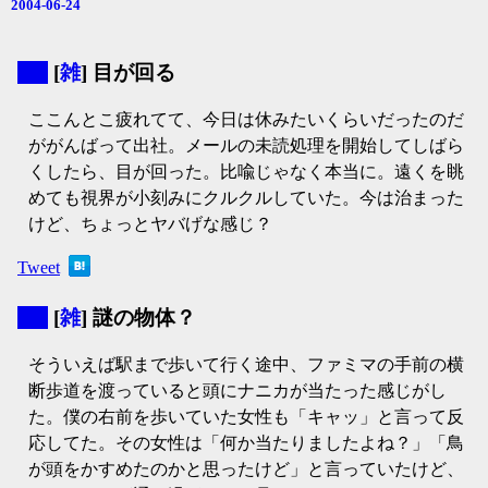
2004-06-24
▼
[
雑
] 目が回る
ここんとこ疲れてて、今日は休みたいくらいだったのだ
ががんばって出社。メールの未読処理を開始してしばら
くしたら、目が回った。比喩じゃなく本当に。遠くを眺
めても視界が小刻みにクルクルしていた。今は治まった
けど、ちょっとヤバげな感じ？
Tweet
▼
[
雑
] 謎の物体？
そういえば駅まで歩いて行く途中、ファミマの手前の横
断歩道を渡っていると頭にナニカが当たった感じがし
た。僕の右前を歩いていた女性も「キャッ」と言って反
応してた。その女性は「何か当たりましたよね？」「鳥
が頭をかすめたのかと思ったけど」と言っていたけど、