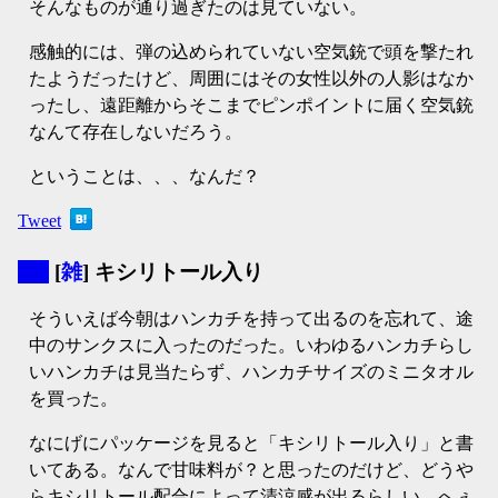
そんなものが通り過ぎたのは見ていない。
感触的には、弾の込められていない空気銃で頭を撃たれ
たようだったけど、周囲にはその女性以外の人影はなか
ったし、遠距離からそこまでピンポイントに届く空気銃
なんて存在しないだろう。
ということは、、、なんだ？
Tweet
▼
[
雑
] キシリトール入り
そういえば今朝はハンカチを持って出るのを忘れて、途
中のサンクスに入ったのだった。いわゆるハンカチらし
いハンカチは見当たらず、ハンカチサイズのミニタオル
を買った。
なにげにパッケージを見ると「キシリトール入り」と書
いてある。なんで甘味料が？と思ったのだけど、どうや
らキシリトール配合によって清涼感が出るらしい。へぇ