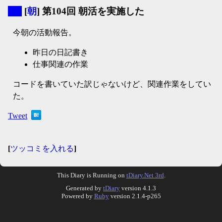
▼
[
朝
] 第104回 朝活を実施した
今朝の活動報告。
昨日の日記書き
仕事関連の作業
コードを書いていた訳じゃないけど、関連作業をしてい
た。
Tweet
[
ツッコミを入れる
]
This Diary is Running on
tDiary.Net 3rd
.
Generated by
tDiary
version 4.1.3
Powered by
Ruby
version 2.1.4-p265