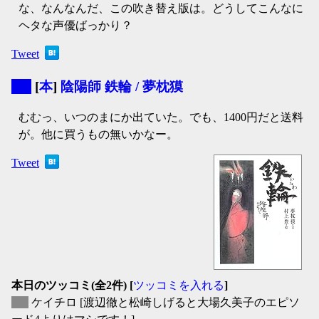
な、なんなんだ、この吹き替え版は。どうしてこんなに
ヘタな声優ばっかり？
Tweet
▼
[
本
]
陰陽師 鉄輪 / 夢枕獏
むむっ、いつのまにか出ていた。でも、1400円だと送料
が。他に買うもの無いかなー。
Tweet
本日のツッコミ(全2件) [
ツッコミを入れる
]
▽
ケイチロ
[渡辺徹と松崎しげると大場久美子のエピソ