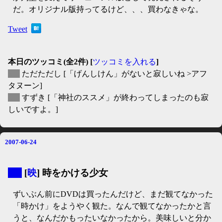
だ。オリジナル版持ってるけど、、、買わなきゃな。
Tweet
本日のツッコミ(全2件) [
ツッコミを入れる
]
▽
ただただし
[「げんしけん」がないと寂しいね >アフ
タヌーン]
▽
すずき
[「神社のススメ」が終わってしまったのも寂
しいですよ。]
2007-06-24
▼
[
映
] 時をかける少女
ずいぶん前にDVDは買ったんだけど、まだ観てなかった
「時かけ」をようやく観た。なんで観てなかったかと言
うと、なんだかもったいなかったから。美味しいと分か