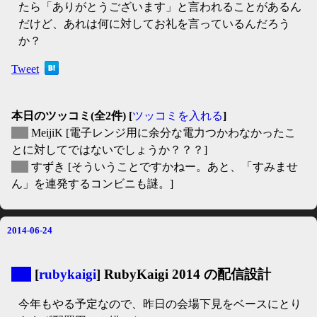
たら「ありがとうございます」と言われることがあるん
だけど、あれは何に対してお礼を言っているんだろう
か？
Tweet
本日のツッコミ(全2件) [
ツッコミを入れる
]
▽
MeijiK
[電子レンジ用に余分な電力つかわなかったこ
とに対してではないでしょうか？？？]
▽
すずき
[そういうことですかねー。あと、「すみませ
ん」を連発するコンビニも謎。]
2014-06-24
▼
[
rubykaigi
] RubyKaigi 2014 の配信設計
今年もやる予定なので、昨日の会場下見をベースにとり