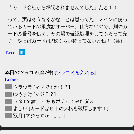
「カード会社から承認されませんでした」だと！！
って、実はそうなるかなーとは思ってた。メインに使っ
ているカードの限度額オーバー。仕方ないので、別のカ
ードの番号を伝え、その場で確認処理をしてもらって完
了。やっぱカードは2枚くらい持ってないとね！（笑）
Tweet
本日のツッコミ(全7件) [
ツッコミを入れる
]
Before...
▽
ウラウラ
[マゾですか！？]
▽
ゆうすけ
[マジ？？]
▽
ワタ
[iSightこっちもポチってみたダス]
▽
よしい
[カードはヒトの人格を破壊します！]
▽
双月
[マジっすか。。。]