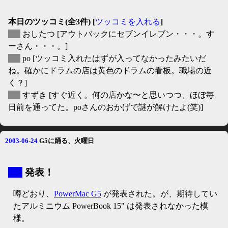
本日のツッコミ(全3件) [
ツッコミを入れる
]
▽
おしたつ
[アウトバックにセブンイレブン・・・。す
ーさん・・・。]
▽
po
[ツッコミ入れたはずが入ってなかったみたいだ
ね。確かにドラムの店は黄色のドラムの看板。職場の近
く？]
▽
すずき
[すぐ近く。何の店かな〜と思いつつ、ほぼ毎
日前を通ってた。poさんのおかげで謎が解けたよ(笑)]
2003-06-24
G5に踊る、火曜日
▼
発表！
噂どおり、
PowerMac G5
が発表された。が、期待してい
たアルミニウム PowerBook 15" は発表されなかった模
様。