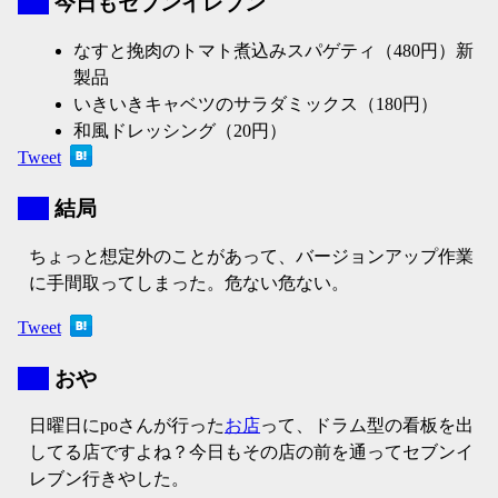
▼
今日もセブンイレブン
なすと挽肉のトマト煮込みスパゲティ（480円）新
製品
いきいきキャベツのサラダミックス（180円）
和風ドレッシング（20円）
Tweet
▼
結局
ちょっと想定外のことがあって、バージョンアップ作業
に手間取ってしまった。危ない危ない。
Tweet
▼
おや
日曜日にpoさんが行った
お店
って、ドラム型の看板を出
してる店ですよね？今日もその店の前を通ってセブンイ
レブン行きやした。