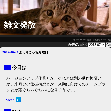
雑文発散
«前の日(06-23)
最新
次の日(06-25)»
追
過去の日記
2002-06-24
あっちこっち月曜日
▼
今日は
バージョンアップ作業とか、それとは別の動作検証と
か、来月分の仕様構想とか、来期に向けてのチームプラ
ンとか頭ぐちゃぐちゃになりそうです。
Tweet