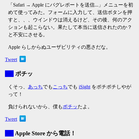
「Safari → Apple にバグレポートを送信...」メニューを初
めて使ってみた。フォームに入力して、送信ボタンを押
すと、、、ウインドウは消えるけど、その後、何のアク
ションも起こらない。果たして本当に送信されたのか？
と不安にさせる。
Apple らしからぬユーザビリティの悪さだな。
Tweet
▼
ポチッ
くそっ、
あっち
でも
こっち
でも
iSight
をポチポチしやが
って！
負けられないから、僕も
ポチッ
たよ。
Tweet
▼
Apple Store から電話！