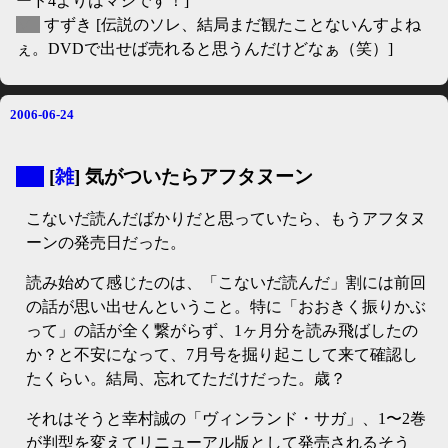
ード4よりはマシです！]
▽
すずき
[伝説のソレ、結局まだ観たことないんすよね
ぇ。DVDで出せば売れると思うんだけどなぁ（笑）]
2006-06-24
▼
[
雑
] 気がついたらアフタヌーン
こないだ読んだばかりだと思っていたら、もうアフタヌ
ーンの発売日だった。
読み始めて感じたのは、「こないだ読んだ」割には前回
の話が思い出せんということ。特に「おおきく振りかぶ
って」の話が全く繋がらず、1ヶ月分を読み飛ばしたの
か？と不安になって、7月号を掘り起こして来て確認し
たくらい。結局、忘れてただけだった。歳？
それはそうと幸村誠の「ヴィンランド・サガ」、1〜2巻
が判型を変えてリニューアル版として発売されるそう