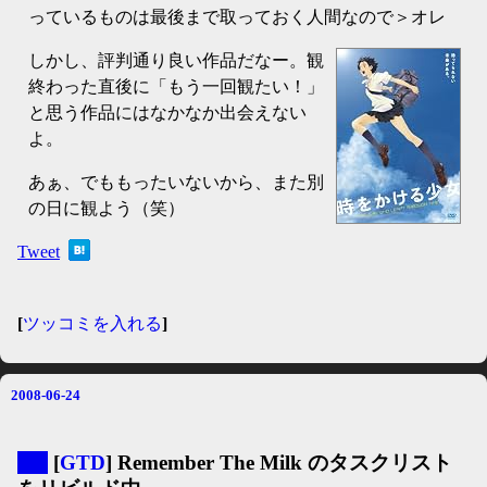
っているものは最後まで取っておく人間なので＞オレ
しかし、評判通り良い作品だなー。観
終わった直後に「もう一回観たい！」
と思う作品にはなかなか出会えない
よ。
あぁ、でももったいないから、また別
の日に観よう（笑）
Tweet
[
ツッコミを入れる
]
2008-06-24
▼
[
GTD
] Remember The Milk のタスクリスト