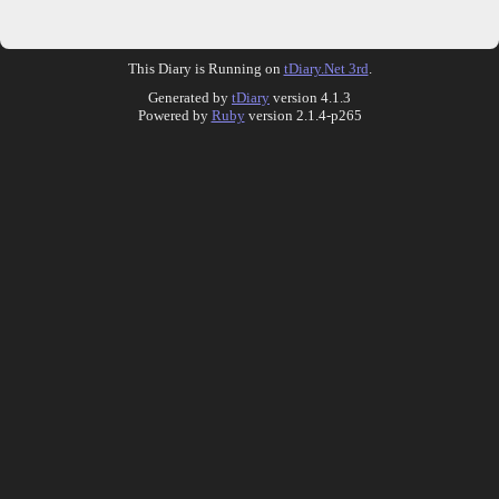
This Diary is Running on
tDiary.Net 3rd
.
Generated by
tDiary
version 4.1.3
Powered by
Ruby
version 2.1.4-p265