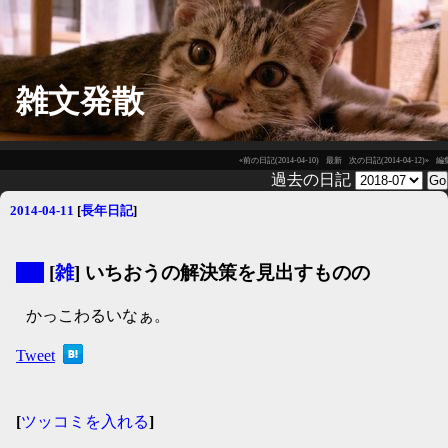
雑文発散
«前の日記(2014-04-10)
最新
次の日記(2014-04-12)»
編
過去の日記
2014-04-11
[
長年日記
]
▼
[
雑
] いちおうの解決策を見出すものの
かっこわるいなぁ。
Tweet
[
ツッコミを入れる
]