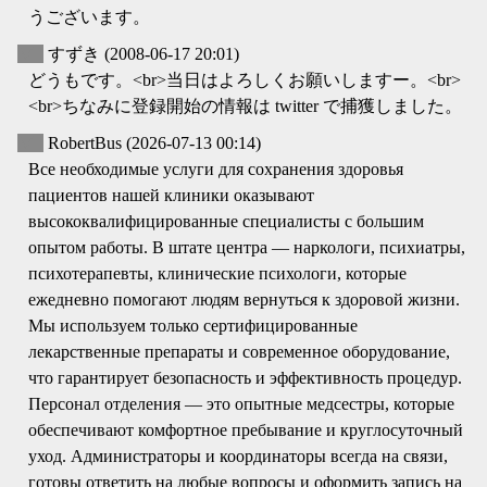
うございます。
▽
すずき
(2008-06-17 20:01)
どうもです。<br>当日はよろしくお願いしますー。<br>
<br>ちなみに登録開始の情報は twitter で捕獲しました。
▽
RobertBus
(2026-07-13 00:14)
Все необходимые услуги для сохранения здоровья
пациентов нашей клиники оказывают
высококвалифицированные специалисты с большим
опытом работы. В штате центра — наркологи, психиатры,
психотерапевты, клинические психологи, которые
ежедневно помогают людям вернуться к здоровой жизни.
Мы используем только сертифицированные
лекарственные препараты и современное оборудование,
что гарантирует безопасность и эффективность процедур.
Персонал отделения — это опытные медсестры, которые
обеспечивают комфортное пребывание и круглосуточный
уход. Администраторы и координаторы всегда на связи,
готовы ответить на любые вопросы и оформить запись на