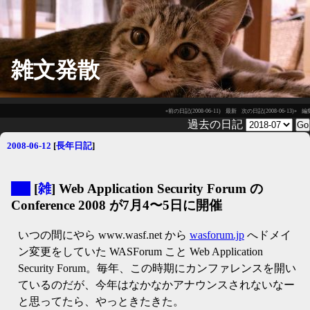
雑文発散
«前の日記(2008-06-11)
最新
次の日記(2008-06-13)»
編
過去の日記
2008-06-12
[
長年日記
]
▼
[
雑
] Web Application Security Forum の
Conference 2008 が7月4〜5日に開催
いつの間にやら www.wasf.net から
wasforum.jp
へドメイ
ン変更をしていた WASForum こと Web Application
Security Forum。毎年、この時期にカンファレンスを開い
ているのだが、今年はなかなかアナウンスされないなー
と思ってたら、やっときたきた。