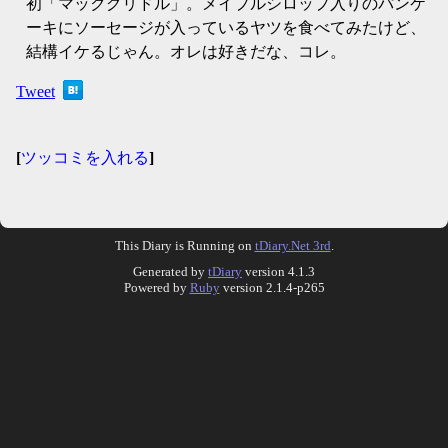
初「マックグリドル」。メイプルシロップ入りのパンケ
ーキにソーセージが入っているヤツを食べてみたけど、
結構イケるじゃん。オレは好きだな、コレ。
Tweet
[
ツッコミを入れる
]
This Diary is Running on
tDiary.Net 3rd
.
Generated by
tDiary
version 4.1.3
Powered by
Ruby
version 2.1.4-p265