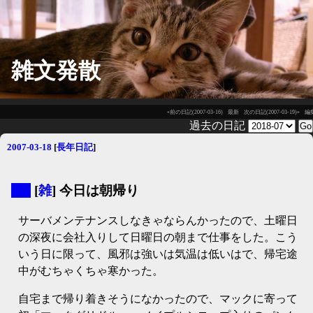
雑文発散
«前の日記(2007-03-16)
最新
次の日記(2007-03-19)»
編
過去の日記
2007-03-18
[
長年日記
]
▼
[
雑
] 今日は朝帰り
サーバメンテナンスしなきゃならんかったので、土曜日
の深夜に会社入りして日曜日の朝まで仕事をした。こう
いう日に限って、風邪は強いは気温は低いはで、帰宅途
中がむちゃくちゃ寒かった。
自宅まで帰り着きそうになかったので、マックに寄って