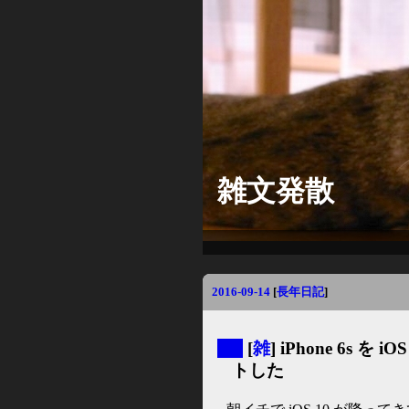
雑文発散
2016-09-14
[
長年日記
]
▼
[
雑
] iPhone 6s を
トした