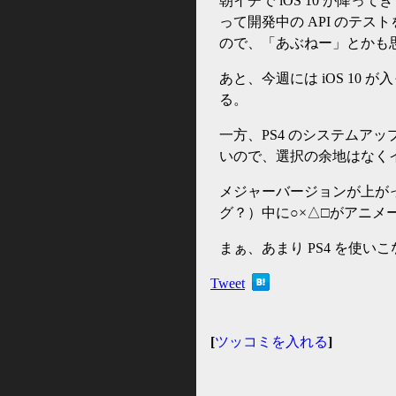
朝イチで iOS 10 が
って開発中の API のテ
ので、「あぶねー」とかも
あと、今週には iOS 10 
る。
一方、PS4 のシステムアッ
いので、選択の余地はなく
メジャーバージョンが上がっ
グ？）中に○×△□がアニメ
まぁ、あまり PS4 を使
Tweet
[
ツッコミを入れる
]