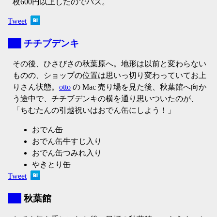
枚600円以上したのでパス。
Tweet
▼
チチブデンキ
その後、ひさびさの秋葉原へ。地形は以前と変わらない
ものの、ショップの位置は思いっ切り変わっていてお上
りさん状態。
otto
の Mac 売り場を見た後、秋葉館へ向か
う途中で、チチブデンキの横を通り思いついたのが、
「ちむたんの引越祝いはおでん缶にしよう！」
おでん缶
おでん缶牛すじ入り
おでん缶つみれ入り
やきとり缶
Tweet
▼
秋葉館