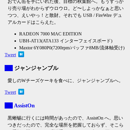
おでん缶を手にいれた後、目標の秋葉館へ。もうすっか
り売り場がわからずウロウロ。ど〜しよっかなぁと思い
つつ、えいやっ！と散財。それでも USB / FireWire デュ
アルカードはこらえた。
RADEON 7000 MAC EDITION
UBH-AT13(ATA133 インターフェイスボード)
Maxtor 6Y080P0(7200rpm/バッファ8MB/流体軸受け)
Tweet
▼
ジャンジャンブル
愛しのWチーズケーキを食べに、ジャンジャンブルへ。
Tweet
▼
AssistOn
黒蜥蜴に行くには時間があったので、AssistOn へ。思い
つきだったので、完全な場所を把握しておらず、そこら