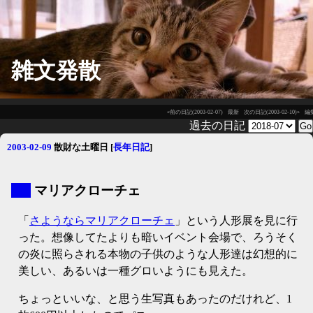
雑文発散
«前の日記(2003-02-07)
最新
次の日記(2003-02-10)»
編
過去の日記
2003-02-09
散財な土曜日
[
長年日記
]
▼
マリアクローチェ
「
さようならマリアクローチェ
」という人形展を見に行
った。想像してたよりも暗いイベント会場で、ろうそく
の炎に照らされる本物の子供のような人形達は幻想的に
美しい、あるいは一種グロいようにも見えた。
ちょっといいな、と思う生写真もあったのだけれど、1