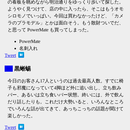
の看板を眺めながら明治通りをゆっくり歩いて探した。
ようやく見つけて、店の中に入ったら、そこはもうオモ
シロモノでいっぱい。今回は買わなかったけど、「カメ
ラのプラモデル」とかは面白そう。もう散財ついでだ、
と思って PowerMate も買ってしまった。
PowerMate
名刺入れ
Tweet
▼
黒蜥蜴
今日のお客さん17人というのは過去最高人数。すでに椅
子も邪魔になっていて4脚ほど外に追い出し、立ち飲み
バー、あるいは立ち食いバー状態。終いには、外で飲ん
だり話したりも。これだけ大勢いると、いろんなところ
でいろんな話が出てきて、あっちこっちの話題が聞けて
楽しかった。
Tweet